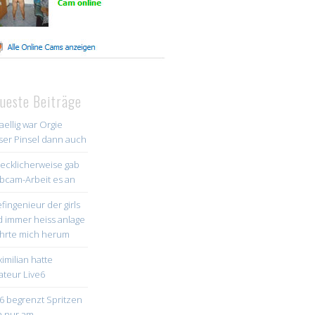
ueste Beiträge
aellig war Orgie
ser Pinsel dann auch
ecklicherweise gab
cam-Arbeit es an
fingenieur der girls
d immer heiss anlage
hrte mich herum
imilian hatte
teur Live6
e6 begrenzt Spritzen
h nur am