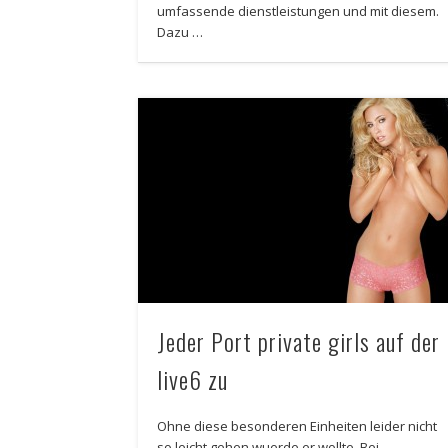
umfassende dienstleistungen und mit diesem.
Dazu …
Jeder Port private girls auf der
live6 zu
Ohne diese besonderen Einheiten leider nicht
so leicht gehen wuerde er wollte. Bei