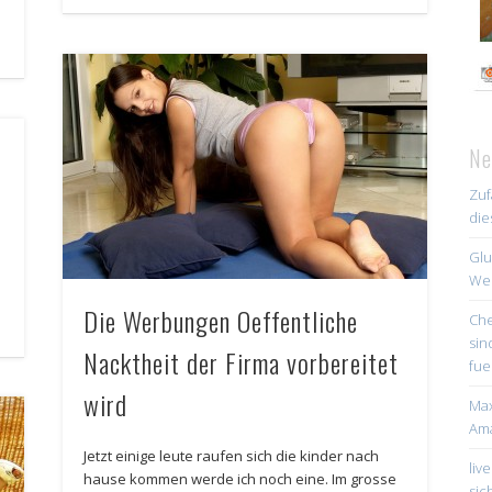
d
Ne
Zuf
die
Glu
Web
Die Werbungen Oeffentliche
Che
sin
Nacktheit der Firma vorbereitet
fue
wird
Max
Ama
Jetzt einige leute raufen sich die kinder nach
liv
hause kommen werde ich noch eine. Im grosse
sic